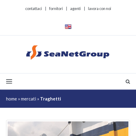
contattaci
|
fornitori
|
agenti
|
lavora con noi
Toggle navigation
home
»
mercati
»
Traghetti