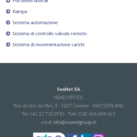
Portelloni laterali
Rampe
Sistema automazione
Sistema di controllo valvole remoto
Sistema di movimentazione carichi
SeaNet SA
HEAD OFFICE
Rue du Jeu-de-l'Arc, 9 - 1207 Genève - SWITZERLAND
Tel. +41 22 7353910 - TVA: CHE-426.689.422
email:
info@seanetgroup.ch