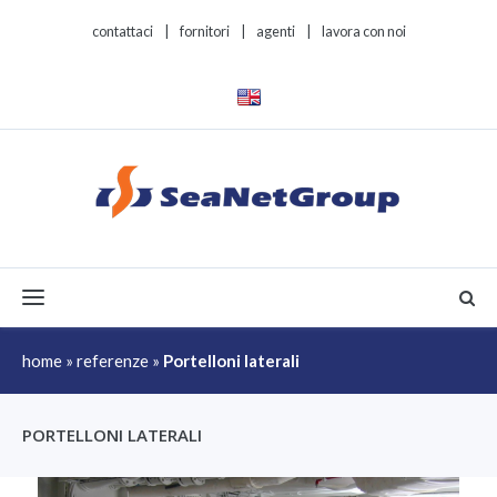
contattaci
|
fornitori
|
agenti
|
lavora con noi
Toggle navigation
home
»
referenze
»
Portelloni laterali
PORTELLONI LATERALI