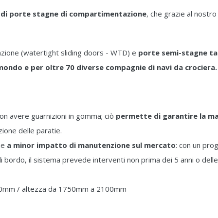
a di porte stagne di compartimentazione
, che grazie al nostr
zione (watertight sliding doors - WTD) e
porte semi-stagne ta
l mondo e per oltre 70 diverse compagnie di navi da crociera.
on avere guarnizioni in gomma; ciò
permette di garantire la ma
ione delle paratie.
one
a minor impatto di manutenzione sul mercato
: con un pro
i bordo, il sistema prevede interventi non prima dei 5 anni o del
000mm / altezza da 1750mm a 2100mm