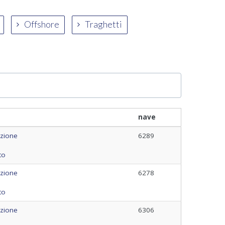
Offshore
Traghetti
nave
azione
6289
to
azione
6278
to
azione
6306