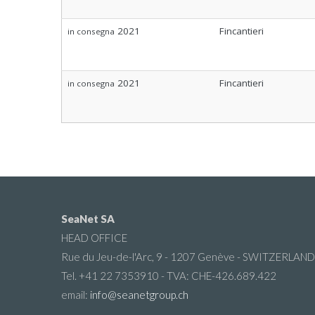
2021
Fincantieri
in consegna
2021
Fincantieri
in consegna
SeaNet SA
HEAD OFFICE
Rue du Jeu-de-l'Arc, 9 - 1207 Genève - SWITZERLAND
Tel. +41 22 7353910 - TVA: CHE-426.689.422
email:
info@seanetgroup.ch