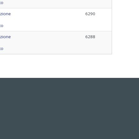
to
azione
6290
to
azione
6288
to