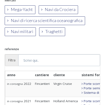
mercati
Mega-Yacht
Navi da Crociera
Navi di ricerca scientifica oceanografica
Navi militari
Traghetti
referenze
Filtra
anno
cantiere
cliente
sistemi fornit
2022
Fincantieri
Virgin Cruise
Porte scorrevo
in consegna
Porte semi-sta
Sistema di con
2021
Fincantieri
Holland America
Porte scorrevo
in consegna