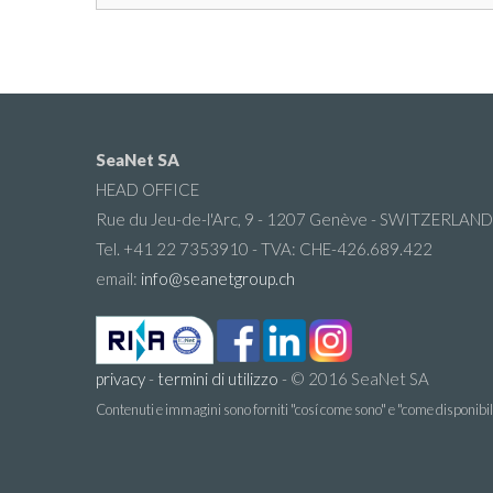
SeaNet SA
HEAD OFFICE
Rue du Jeu-de-l'Arc, 9 - 1207 Genève - SWITZERLAND
Tel. +41 22 7353910 - TVA: CHE-426.689.422
email:
info@seanetgroup.ch
privacy
-
termini di utilizzo
- © 2016 SeaNet SA
Contenuti e immagini sono forniti "cosí come sono" e "come disponibi