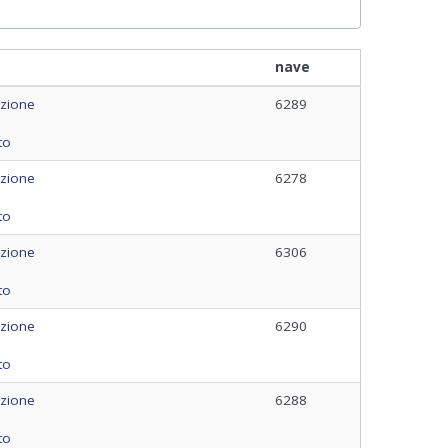
nave
azione
6289
to
azione
6278
to
azione
6306
to
azione
6290
to
azione
6288
to