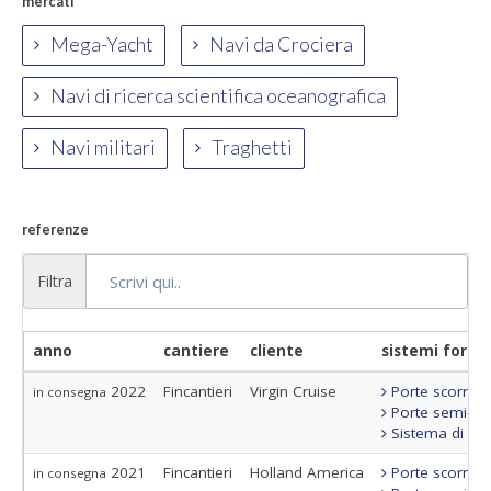
mercati
Mega-Yacht
Navi da Crociera
Navi di ricerca scientifica oceanografica
Navi militari
Traghetti
referenze
Filtra
anno
cantiere
cliente
sistemi fornit
2022
Fincantieri
Virgin Cruise
Porte scorrevo
in consegna
Porte semi-sta
Sistema di con
2021
Fincantieri
Holland America
Porte scorrevo
in consegna