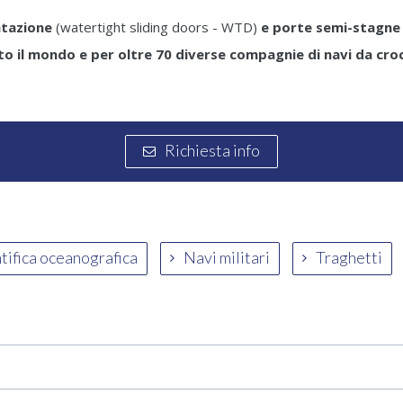
ntazione
(watertight sliding doors - WTD)
e porte semi-stagne
tto il mondo e per oltre 70 diverse compagnie di navi da croc
Richiesta info
ntifica oceanografica
Navi militari
Traghetti