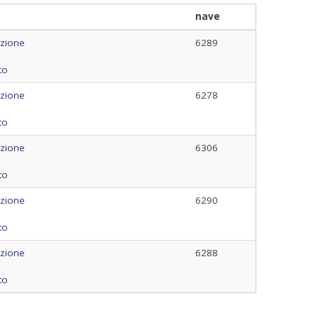
nave
azione
6289
to
azione
6278
to
azione
6306
to
azione
6290
to
azione
6288
to