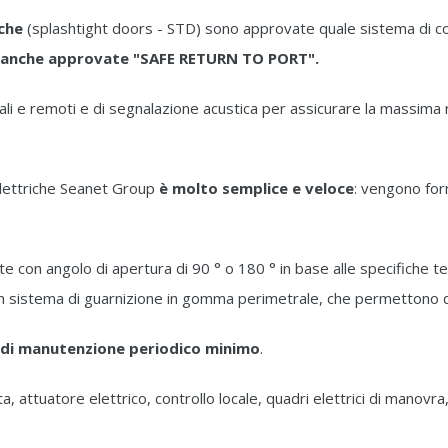
che
(splashtight doors - STD) sono approvate quale sistema di 
no anche approvate "SAFE RETURN TO PORT".
locali e remoti e di segnalazione acustica per assicurare la massim
elettriche Seanet Group
è molto semplice e veloce
: vengono for
con angolo di apertura di 90 ° o 180 ° in base alle specifiche tecn
n sistema di guarnizione in gomma perimetrale, che permettono di
o di manutenzione periodico minimo
.
ta, attuatore elettrico, controllo locale, quadri elettrici di manov