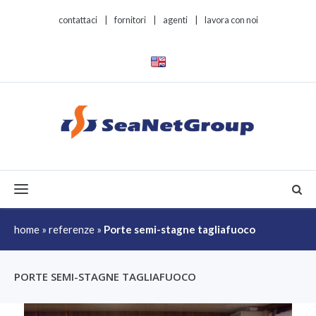
contattaci
|
fornitori
|
agenti
|
lavora con noi
Toggle navigation
home
»
referenze
»
Porte semi-stagne tagliafuoco
PORTE SEMI-STAGNE TAGLIAFUOCO