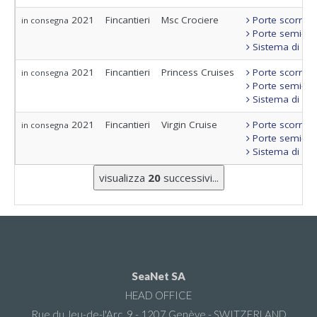
2021
Fincantieri
Msc Crociere
Porte scorrevo
in consegna
Porte semi-sta
Sistema di con
2021
Fincantieri
Princess Cruises
Porte scorrevo
in consegna
Porte semi-sta
Sistema di con
2021
Fincantieri
Virgin Cruise
Porte scorrevo
in consegna
Porte semi-sta
Sistema di con
visualizza
20
successivi...
SeaNet SA
HEAD OFFICE
Rue du Jeu-de-l'Arc, 9 - 1207 Genève - SWITZERLAND