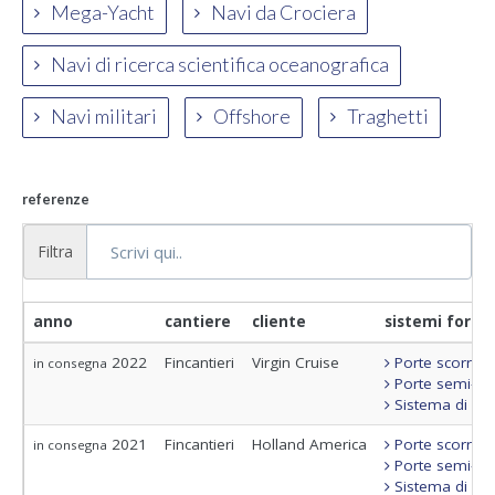
Mega-Yacht
Navi da Crociera
Navi di ricerca scientifica oceanografica
Navi militari
Offshore
Traghetti
referenze
Filtra
anno
cantiere
cliente
sistemi fornit
2022
Fincantieri
Virgin Cruise
Porte scorrevo
in consegna
Porte semi-sta
Sistema di con
2021
Fincantieri
Holland America
Porte scorrevo
in consegna
Porte semi-sta
Sistema di con