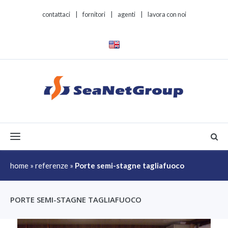
contattaci
|
fornitori
|
agenti
|
lavora con noi
Toggle navigation
home
»
referenze
»
Porte semi-stagne tagliafuoco
PORTE SEMI-STAGNE TAGLIAFUOCO