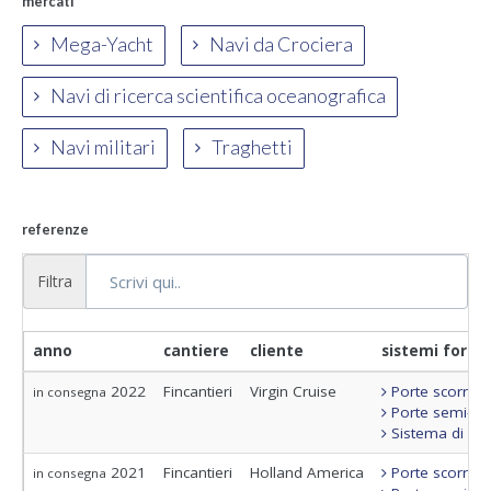
mercati
Mega-Yacht
Navi da Crociera
Navi di ricerca scientifica oceanografica
Navi militari
Traghetti
referenze
Filtra
anno
cantiere
cliente
sistemi fornit
2022
Fincantieri
Virgin Cruise
Porte scorrevo
in consegna
Porte semi-sta
Sistema di con
2021
Fincantieri
Holland America
Porte scorrevo
in consegna