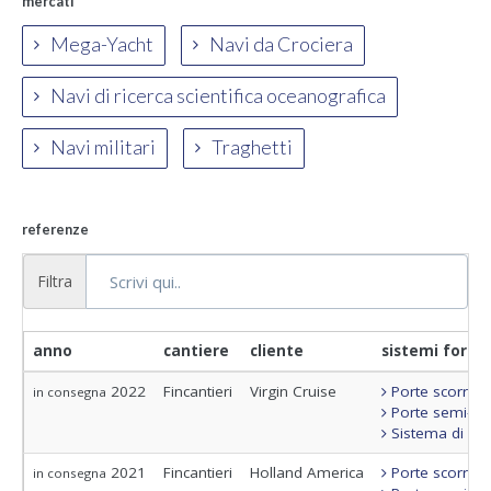
mercati
Mega-Yacht
Navi da Crociera
Navi di ricerca scientifica oceanografica
Navi militari
Traghetti
referenze
Filtra
anno
cantiere
cliente
sistemi fornit
2022
Fincantieri
Virgin Cruise
Porte scorrevo
in consegna
Porte semi-sta
Sistema di con
2021
Fincantieri
Holland America
Porte scorrevo
in consegna