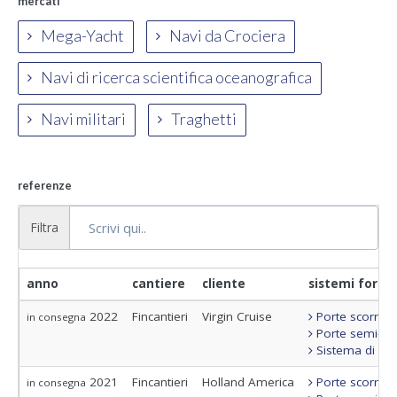
mercati
Mega-Yacht
Navi da Crociera
Navi di ricerca scientifica oceanografica
Navi militari
Traghetti
referenze
Filtra
anno
cantiere
cliente
sistemi fornit
2022
Fincantieri
Virgin Cruise
Porte scorrevo
in consegna
Porte semi-sta
Sistema di con
2021
Fincantieri
Holland America
Porte scorrevo
in consegna