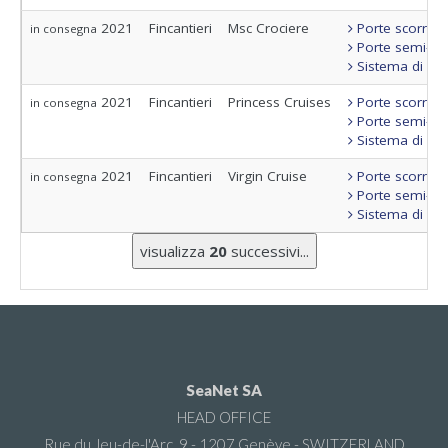
2021
Fincantieri
Msc Crociere
Porte scorrevo
in consegna
Porte semi-sta
Sistema di con
2021
Fincantieri
Princess Cruises
Porte scorrevo
in consegna
Porte semi-sta
Sistema di con
2021
Fincantieri
Virgin Cruise
Porte scorrevo
in consegna
Porte semi-sta
Sistema di con
visualizza
20
successivi...
SeaNet SA
HEAD OFFICE
Rue du Jeu-de-l'Arc, 9 - 1207 Genève - SWITZERLAND