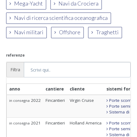
Mega-Yacht
Navi da Crociera
Navi di ricerca scientifica oceanografica
Navi militari
Offshore
Traghetti
referenze
Filtra
anno
cantiere
cliente
sistemi fornit
2022
Fincantieri
Virgin Cruise
Porte scorrevo
in consegna
Porte semi-sta
Sistema di con
2021
Fincantieri
Holland America
Porte scorrevo
in consegna
Porte semi-sta
Sistema di con