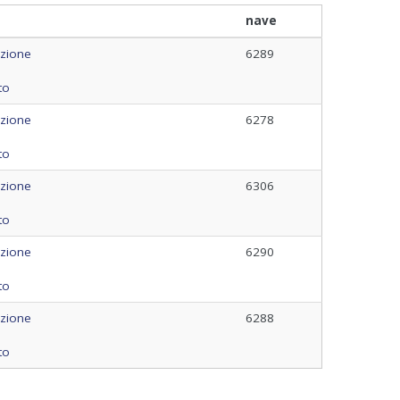
nave
azione
6289
to
azione
6278
to
azione
6306
to
azione
6290
to
azione
6288
to