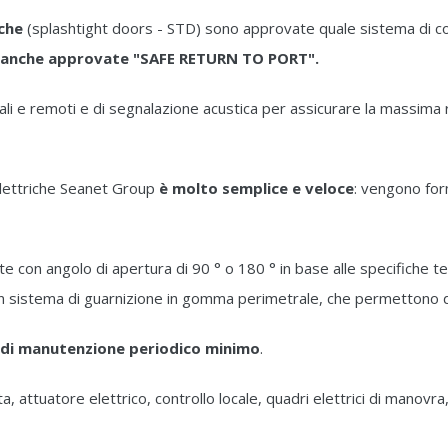
che
(splashtight doors - STD) sono approvate quale sistema di 
no anche approvate "SAFE RETURN TO PORT".
locali e remoti e di segnalazione acustica per assicurare la massim
elettriche Seanet Group
è molto semplice e veloce
: vengono for
con angolo di apertura di 90 ° o 180 ° in base alle specifiche tecn
n sistema di guarnizione in gomma perimetrale, che permettono di
o di manutenzione periodico minimo
.
ta, attuatore elettrico, controllo locale, quadri elettrici di manov