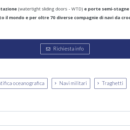
ntazione
(watertight sliding doors - WTD)
e porte semi-stagne
tto il mondo e per oltre 70 diverse compagnie di navi da croc
Richiesta info
ntifica oceanografica
Navi militari
Traghetti