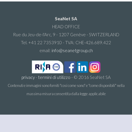
SeaNet SA
HEAD OFFICE
Rue du Jeu-de-l'Arc, 9 - 1207 Genève - SWITZERLAND
Tel. +41 22 7353910 - TVA: CHE-426.689.422
email:
info@seanetgroup.ch
privacy
-
termini di utilizzo
- © 2016 SeaNet SA
Contenuti e immagini sono forniti "cosí come sono" e "come disponibili" nella
massima misura consentita dalla legge applicabile