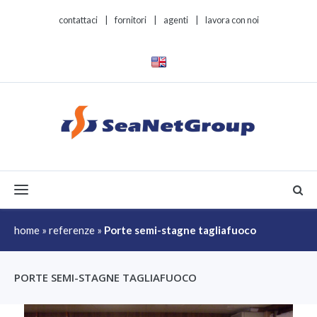
contattaci
|
fornitori
|
agenti
|
lavora con noi
Toggle navigation
home
»
referenze
»
Porte semi-stagne tagliafuoco
PORTE SEMI-STAGNE TAGLIAFUOCO