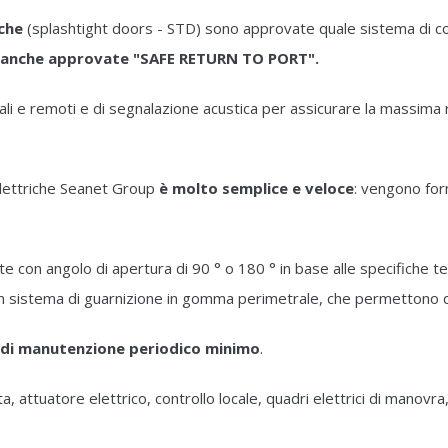
che
(splashtight doors - STD) sono approvate quale sistema di 
no anche approvate "SAFE RETURN TO PORT".
locali e remoti e di segnalazione acustica per assicurare la massim
elettriche Seanet Group
è molto semplice e veloce
: vengono for
con angolo di apertura di 90 ° o 180 ° in base alle specifiche tecn
n sistema di guarnizione in gomma perimetrale, che permettono di
o di manutenzione periodico minimo
.
ta, attuatore elettrico, controllo locale, quadri elettrici di manov