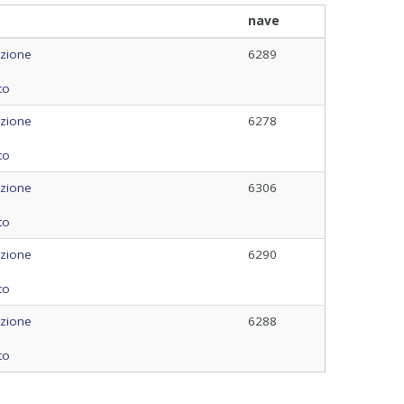
nave
azione
6289
to
azione
6278
to
azione
6306
to
azione
6290
to
azione
6288
to