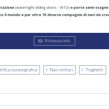
ntazione
(watertight sliding doors - WTD)
e porte semi-stagne
tto il mondo e per oltre 70 diverse compagnie di navi da croc
Richiesta info
ntifica oceanografica
Navi militari
Traghetti