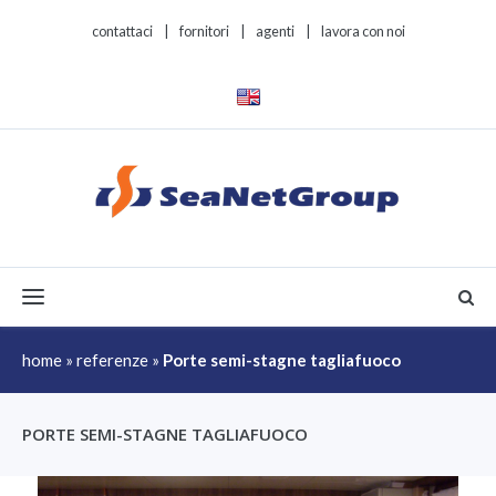
contattaci
|
fornitori
|
agenti
|
lavora con noi
Toggle navigation
home
»
referenze
»
Porte semi-stagne tagliafuoco
PORTE SEMI-STAGNE TAGLIAFUOCO