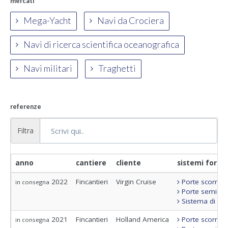
mercati
Mega-Yacht
Navi da Crociera
Navi di ricerca scientifica oceanografica
Navi militari
Traghetti
referenze
Filtra
anno
cantiere
cliente
sistemi fornit
2022
Fincantieri
Virgin Cruise
Porte scorrevo
in consegna
Porte semi-sta
Sistema di con
2021
Fincantieri
Holland America
Porte scorrevo
in consegna