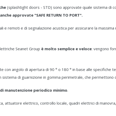
che
(splashtight doors - STD) sono approvate quale sistema di 
no anche approvate "SAFE RETURN TO PORT".
locali e remoti e di segnalazione acustica per assicurare la massim
elettriche Seanet Group
è molto semplice e veloce
: vengono for
con angolo di apertura di 90 ° o 180 ° in base alle specifiche tecn
n sistema di guarnizione in gomma perimetrale, che permettono di
o di manutenzione periodico minimo
.
ta, attuatore elettrico, controllo locale, quadri elettrici di manov