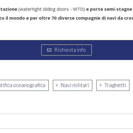
ntazione
(watertight sliding doors - WTD)
e porte semi-stagne
tto il mondo e per oltre 70 diverse compagnie di navi da croc
Richiesta info
ntifica oceanografica
Navi militari
Traghetti