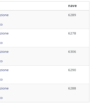
nave
azione
6289
to
azione
6278
to
azione
6306
to
azione
6290
to
azione
6288
to